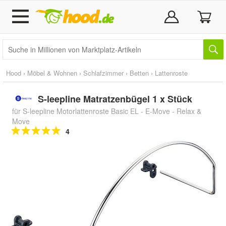
Hood
›
Möbel & Wohnen
›
Schlafzimmer
›
Betten
›
Lattenroste
S-leepline Matratzenbügel 1 x Stück
für S-leepline Motorlattenroste Basic EL - E-Move - Relax &
Move
4