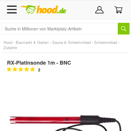
Hood
›
Baumarkt & Garten
›
Sauna & Schwimmbad
›
Schwimmbad
›
Zubehör
RX-Platinsonde 1m - BNC
2