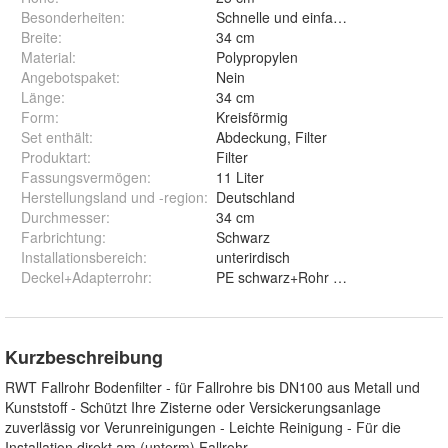
Besonderheiten
:
Schnelle und einfache Installation
Breite
:
34 cm
Material
:
Polypropylen
Angebotspaket
:
Nein
Länge
:
34 cm
Form
:
Kreisförmig
Set enthält
:
Abdeckung, Filter
Produktart
:
Filter
Fassungsvermögen
:
11 Liter
Herstellungsland und -region
:
Deutschland
Durchmesser
:
34 cm
Farbrichtung
:
Schwarz
Installationsbereich
:
unterirdisch
Deckel+Adapterrohr
:
PE schwarz+Rohr grau un
Kurzbeschreibung
RWT Fallrohr Bodenfilter - für Fallrohre bis DN100 aus Metall und
Kunststoff - Schützt Ihre Zisterne oder Versickerungsanlage
zuverlässig vor Verunreinigungen - Leichte Reinigung - Für die
Installation direkt am (unterm) Fallrohr