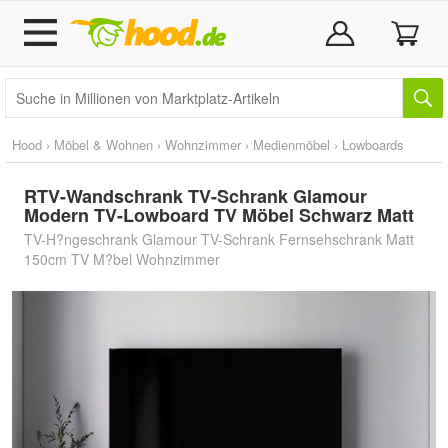
Hood
›
Möbel & Wohnen
›
Wohnzimmer
›
Medienmöbel
›
Lowboards
RTV-Wandschrank TV-Schrank Glamour
Modern TV-Lowboard TV Möbel Schwarz Matt
TV-H?ngeschrank Glamour TV-Schrank Fernsehschrank Matt
150cm TV M?bel Wohnzimmer