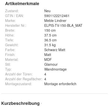
Artikelmerkmale
Zustand:
Neu
GTIN / EAN:
5901122212461
Marke:
Meble Lindner
Hersteller Nr.:
ELPIS-TV-150-BLA_MAT
Breite
:
150 cm
Höhe
:
37.5 cm
Tiefe
:
36.5 cm
Gewicht
:
31.5 kg
Farbe
:
Schwarz Matt
Finish
:
Matt
Material
:
MDF
Stil
:
Glamour
Typ
:
Wandmontage
Anzahl der Türen
:
4
Anzahl der Regalfächer
:
4
Montagezustand
:
Montage erforderlich
Kurzbeschreibung
*