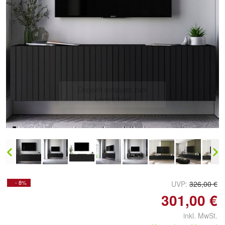
Doppelt antippen zum
vergrößern
- 8%
UVP:
326,00 €
301,00 €
inkl. MwSt.