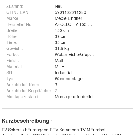
Zustand:
Neu
GTIN / EAN:
5901122211280
Marke:
Meble Lindner
Hersteller Nr.:
APOLLO-TV-155-WOT-GRE
Breite
:
150 cm
Höhe
:
39 cm
Tiefe
:
35 cm
Gewicht
:
31.5 kg
Farbe
:
Wotan Eiche/Graphit matt
Finish
:
Matt
Material
:
MDF
Stil
:
Industrial
Typ
:
Wandmontage
Anzahl der Türen
:
3
Anzahl der Regalfächer
:
7
Montagezustand
:
Montage erforderlich
Kurzbeschreibung
*
TV Schrank hEurongend RTV-Kommode TV MEurobel