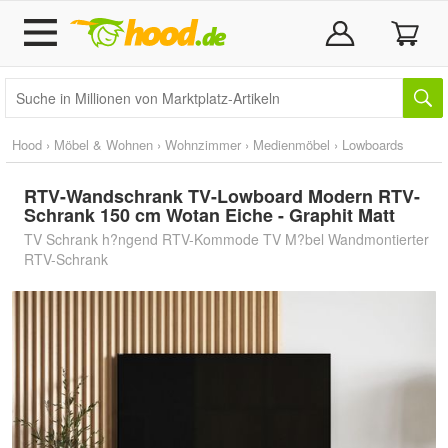
Hood
›
Möbel & Wohnen
›
Wohnzimmer
›
Medienmöbel
›
Lowboards
RTV-Wandschrank TV-Lowboard Modern RTV-
Schrank 150 cm Wotan Eiche - Graphit Matt
TV Schrank h?ngend RTV-Kommode TV M?bel Wandmontierter
RTV-Schrank