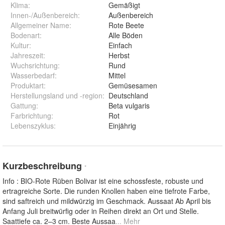
Klima
:
Gemäßigt
Innen-/Außenbereich
:
Außenbereich
Allgemeiner Name
:
Rote Beete
Bodenart
:
Alle Böden
Kultur
:
Einfach
Jahreszeit
:
Herbst
Wuchsrichtung
:
Rund
Wasserbedarf
:
Mittel
Produktart
:
Gemüsesamen
Herstellungsland und -region
:
Deutschland
Gattung
:
Beta vulgaris
Farbrichtung
:
Rot
Lebenszyklus
:
Einjährig
Kurzbeschreibung
*
Info : BIO-Rote Rüben Bolivar ist eine schossfeste, robuste und
ertragreiche Sorte. Die runden Knollen haben eine tiefrote Farbe,
sind saftreich und mildwürzig im Geschmack. Aussaat Ab April bis
Anfang Juli breitwürfig oder in Reihen direkt an Ort und Stelle.
Saattiefe ca. 2–3 cm. Beste Aussaa
... Mehr