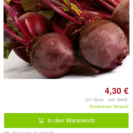
Doppelt antippen zum
vergrößern
4,30 €
pro Stück inkl. MwSt.
Kostenloser Versand
In den Warenkorb
10+
Auf Lager
1
 verkauft