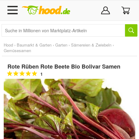
Hood
›
Baumarkt & Garten
›
Garten
›
Sämereien & Zwiebeln
›
Gemüsesamen
Rote Rüben Rote Beete Bio Bolivar Samen
1