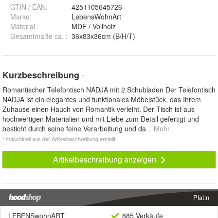
GTIN / EAN:
4251105645726
Marke:
LebensWohnArt
Material
:
MDF / Vollholz
Gesamtmaße ca.
:
36x83x36cm (B/H/T)
Kurzbeschreibung
*
Romantischer Telefontisch NADJA mit 2 Schubladen Der Telefontisch
NADJA ist ein elegantes und funktionales Möbelstück, das Ihrem
Zuhause einen Hauch von Romantik verleiht. Der Tisch ist aus
hochwertigen Materialien und mit Liebe zum Detail gefertigt und
besticht durch seine feine Verarbeitung und da
... Mehr
* maschinell aus der Artikelbeschreibung erstellt
Artikelbeschreibung anzeigen
Platin
LEBENSwohnART
885 Verkäufe