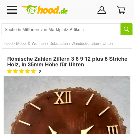
Hood
›
Möbel & Wohnen
›
Dekoration
›
Wanddekoration
›
Uhren
Römische Zahlen Ziffern 3 6 9 12 plus 8 Striche
Holz, in 35mm Höhe für Uhren
2