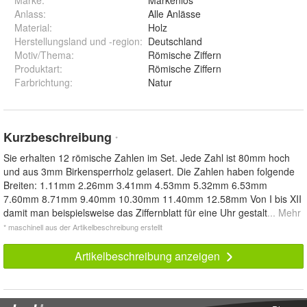
Marke:
Markenlos
Anlass
:
Alle Anlässe
Material
:
Holz
Herstellungsland und -region
:
Deutschland
Motiv/Thema
:
Römische Ziffern
Produktart
:
Römische Ziffern
Farbrichtung
:
Natur
Kurzbeschreibung
*
Sie erhalten 12 römische Zahlen im Set. Jede Zahl ist 80mm hoch
und aus 3mm Birkensperrholz gelasert. Die Zahlen haben folgende
Breiten: 1.11mm 2.26mm 3.41mm 4.53mm 5.32mm 6.53mm
7.60mm 8.71mm 9.40mm 10.30mm 11.40mm 12.58mm Von I bis XII
damit man beispielsweise das Ziffernblatt für eine Uhr gestalt
... Mehr
* maschinell aus der Artikelbeschreibung erstellt
Artikelbeschreibung anzeigen