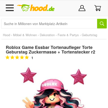
Hood
›
Möbel & Wohnen
›
Dekoration
›
Feste & Partys
›
Geburtstag
Roblox Game Essbar Tortenaufleger Torte
Geburstag Zuckermasse + Tortenstecker r2
1