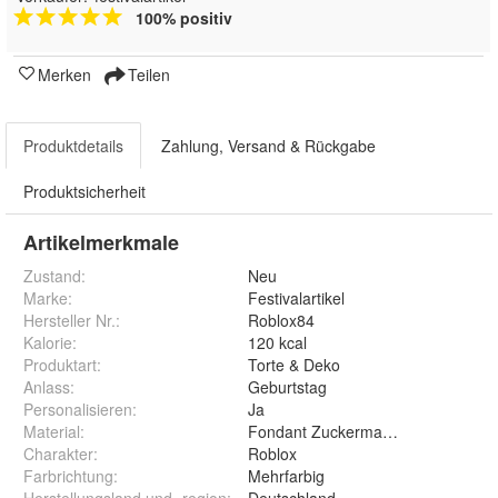
100% positiv
Merken
Teilen
Produktdetails
Zahlung, Versand & Rückgabe
Produktsicherheit
Artikelmerkmale
Zustand:
Neu
Marke:
Festivalartikel
Hersteller Nr.:
Roblox84
Kalorie
:
120 kcal
Produktart
:
Torte & Deko
Anlass
:
Geburtstag
Personalisieren
:
Ja
Material
:
Fondant Zuckermasse Oblate Zuck
Charakter
:
Roblox
Farbrichtung
:
Mehrfarbig