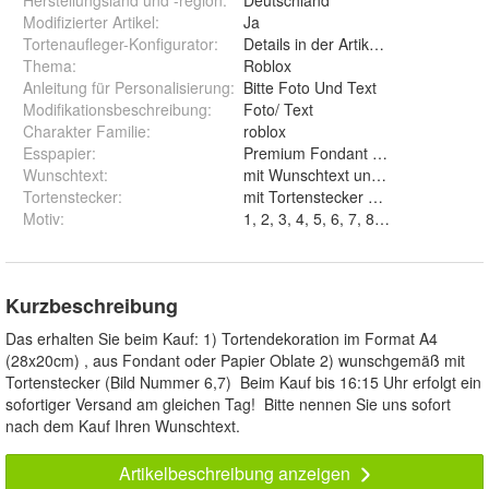
Herstellungsland und -region
:
Deutschland
Modifizierter Artikel
:
Ja
Tortenaufleger-Konfigurator
:
Details in der Artikelbeschreibung
Thema
:
Roblox
Anleitung für Personalisierung
:
Bitte Foto Und Text
Modifikationsbeschreibung
:
Foto/ Text
Charakter Familie
:
roblox
Esspapier
:
Wunschtext
:
mit Wunschtext und ohne Wunsc
Tortenstecker
:
mit Tortenstecker und ohne
Motiv
:
1, 2, 3, 4, 5, 6, 7, 8, 9 und 10
Kurzbeschreibung
Das erhalten Sie beim Kauf: 1) Tortendekoration im Format A4
(28x20cm) , aus Fondant oder Papier Oblate 2) wunschgemäß mit
Tortenstecker (Bild Nummer 6,7) Beim Kauf bis 16:15 Uhr erfolgt ein
sofortiger Versand am gleichen Tag! Bitte nennen Sie uns sofort
nach dem Kauf Ihren Wunschtext.
Artikelbeschreibung anzeigen