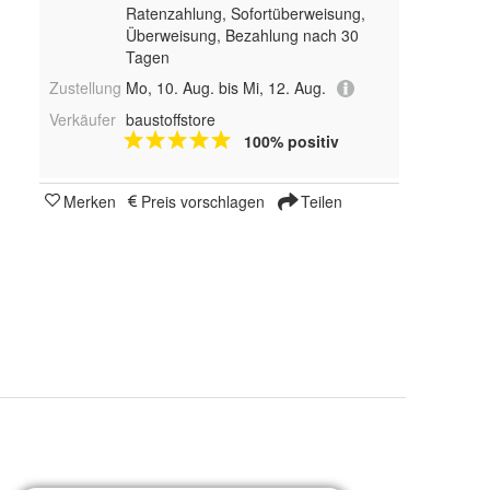
Ratenzahlung, Sofortüberweisung,
Überweisung, Bezahlung nach 30
Tagen
Zustellung
Mo, 10. Aug. bis Mi, 12. Aug.
Verkäufer
baustoffstore
100% positiv
Merken
Preis vorschlagen
Teilen
Rigips VARIO Kantenhobel, Martor Trapezklinge 610 (10Stk) und Martor Schaberklinge 95.50 (10 Stk)