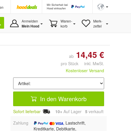
Mit Sicherheit bei
en
Hood einkaufen
Anmelden
Waren-
Merk-
Mein Hood
korb
zettel
14,45 €
ab
pro Stück inkl. MwSt.
Kostenloser Versand
In den Warenkorb
Sofort lieferbar
10+
Auf Lager
5
 verkauft
Zahlung
, Lastschrift,
Kreditkarte, Debitkarte,