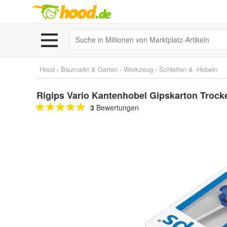
Hood
›
Baumarkt & Garten
›
Werkzeug
›
Schleifen & -Hobeln
Rigips Vario Kantenhobel Gipskarton Troc
3
Bewertungen