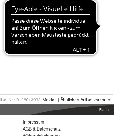
tikel Nr.:
0108613938
Melden
|
Ähnlichen
Artikel verkaufen
Platin
Impressum
AGB
&
Datenschutz
Widerrufsbelehrung