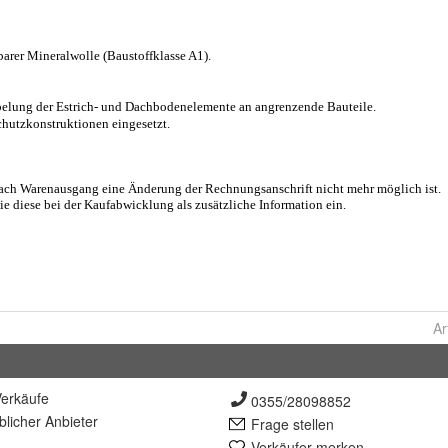
Ar
erkäufe
0355/28098852
lich
er Anbieter
Frage stellen
Verkäufer merken