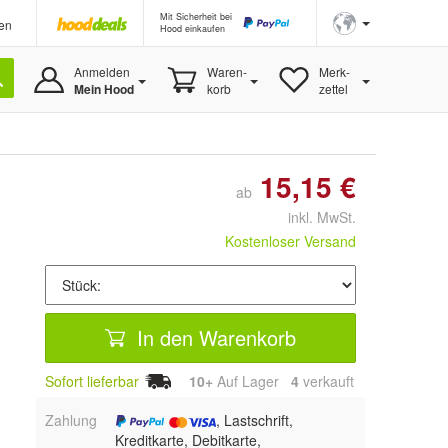
Mit Sicherheit bei
en
Hood einkaufen
Anmelden
Waren-
Merk-
Mein Hood
korb
zettel
15,15 €
ab
inkl. MwSt.
Kostenloser Versand
In den Warenkorb
Sofort lieferbar
10+
Auf Lager
4
 verkauft
Zahlung
, Lastschrift,
Kreditkarte, Debitkarte,