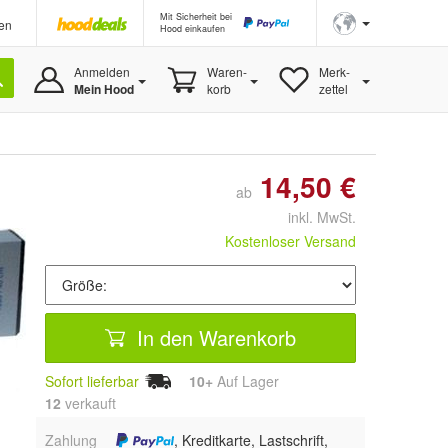
Mit Sicherheit bei
en
Hood einkaufen
Anmelden
Waren-
Merk-
Mein Hood
korb
zettel
14,50 €
ab
inkl. MwSt.
Kostenloser Versand
In den Warenkorb
Sofort lieferbar
10+
Auf Lager
12
 verkauft
Zahlung
, Kreditkarte, Lastschrift,