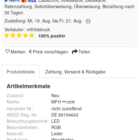
, Lastschrift, Kreditkarte, Debitkarte,
Ratenzahlung, Sofortüberweisung, Überweisung, Bezahlung nach
30 Tagen
Zustellung:
Mi, 19. Aug. bis Fr, 21. Aug.
Verkäufer:
mfh3ddruck
100% positiv
Merken
Preis vorschlagen
Teilen
Produktdetails
Zahlung, Versand & Rückgabe
Artikelmerkmale
Zustand:
Neu
Marke:
MFH
Hersteller Nr.:
nicht zutreffend
WEEE-Reg.-Nr.
:
DE 89194643
Beleuchtungstechnik
:
LED
Besonderheiten
:
RGB
Material
:
Leder
Produktart
:
Wandhalter