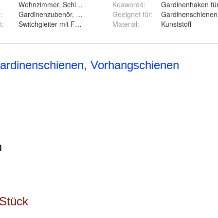
Wohnzimmer, Schlafzimmer, Kinderzimmer, Küche, Jugendzimme
Keaword4
:
Gardinenhaken für
gehaken
3
:
Gardinenzubehör, Überklipshaken Gardinenhaken für Schiene
Geeignet für
:
Gardinenschienen,
hangschiene
t
:
Switchgleiter mit Faltenhaken
Material
:
Kunststoff