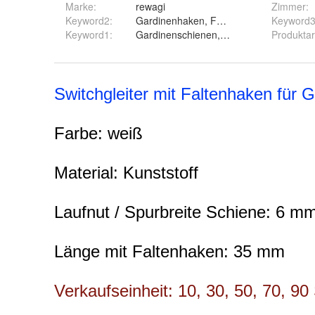
Marke:
rewagi
Zimmer
:
Keyword2
:
Gardinenhaken, Faltenhaken, Faltenle
Keyword
Keyword1
:
Gardinenschienen, Gardinenleiste, Vor
Produktar