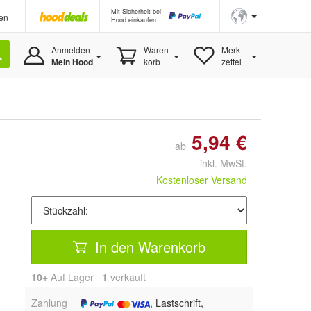
Mit Sicherheit bei
en
Hood einkaufen
Anmelden
Waren-
Merk-
Mein Hood
korb
zettel
5,94 €
ab
inkl. MwSt.
Kostenloser Versand
In den Warenkorb
10+
Auf Lager
1
 verkauft
Zahlung
, Lastschrift,