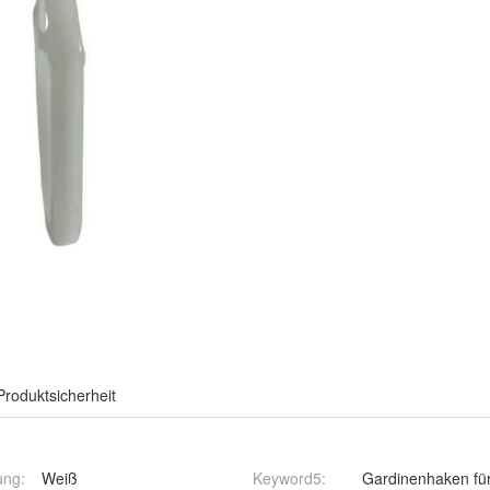
Produktsicherheit
ung
:
Weiß
Keyword5
:
Gardinenhaken fü