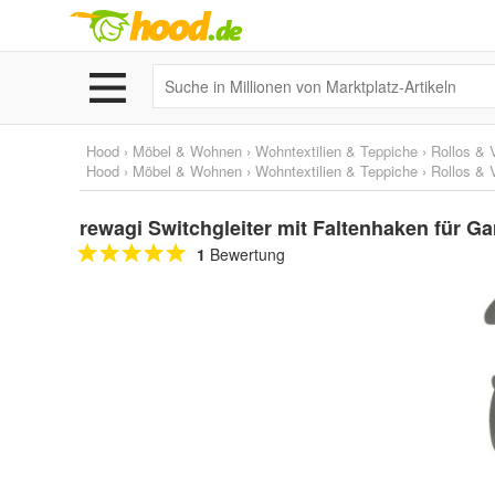
Hood
›
Möbel & Wohnen
›
Wohntextilien & Teppiche
›
Rollos & 
Hood
›
Möbel & Wohnen
›
Wohntextilien & Teppiche
›
Rollos & 
rewagi Switchgleiter mit Faltenhaken für 
1
Bewertung