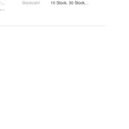
r, Büro
 Gardinenleiste
Stückzahl
:
 Gardinenleiste, Vorhangschiene