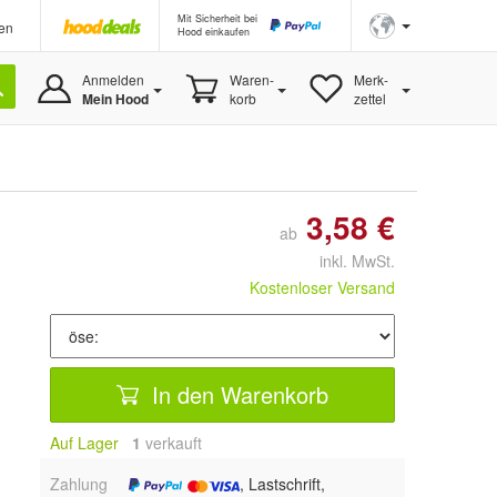
Mit Sicherheit bei
en
Hood einkaufen
Anmelden
Waren-
Merk-
Mein Hood
korb
zettel
3,58 €
ab
inkl. MwSt.
Kostenloser Versand
In den Warenkorb
Auf Lager
1
 verkauft
Zahlung
, Lastschrift,