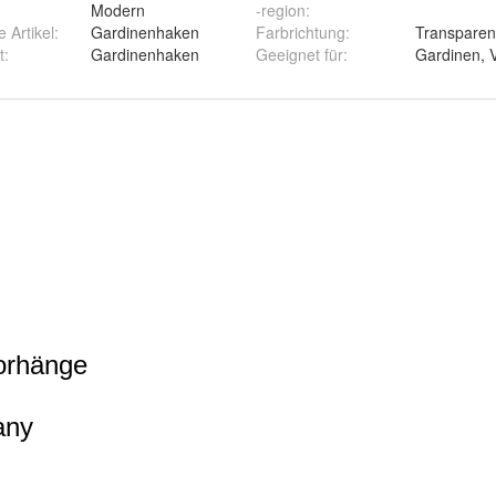
Modern
-region
:
 Artikel
:
Gardinenhaken
Farbrichtung
:
Transparen
t
:
Gardinenhaken
Geeignet für
:
Gardinen, 