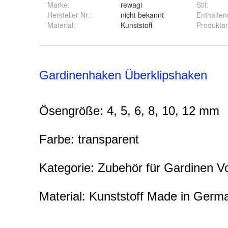
Marke:
rewagi
Stil
:
Hersteller Nr.:
nicht bekannt
Enthaltene
Material
:
Kunststoff
Produktar