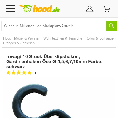
Hood
›
Möbel & Wohnen
›
Wohntextilien & Teppiche
›
Rollos & Vorhänge
›
Stangen & Schienen
rewagi 10 Stück Überklipshaken,
Gardinenhaken Öse Ø 4,5,6,7,10mm Farbe:
schwarz
1