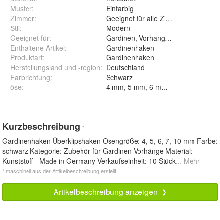
Muster
:
Einfarbig
Zimmer
:
Geeignet für alle Zimmer
Stil
:
Modern
Geeignet für
:
Gardinen, Vorhang, Flächenvorhang
Enthaltene Artikel
:
Gardinenhaken
Produktart
:
Gardinenhaken
Herstellungsland und -region
:
Deutschland
Farbrichtung
:
Schwarz
öse
:
4 mm, 5 mm, 6 mm, 10 
Kurzbeschreibung
*
Gardinenhaken Überklipshaken Ösengröße: 4, 5, 6, 7, 10 mm Farbe:
schwarz Kategorie: Zubehör für Gardinen Vorhänge Material:
Kunststoff - Made in Germany Verkaufseinheit: 10 Stück
... Mehr
* maschinell aus der Artikelbeschreibung erstellt
Artikelbeschreibung anzeigen