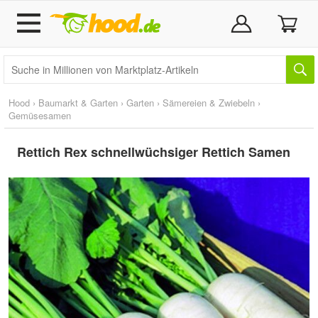
Hood
›
Baumarkt & Garten
›
Garten
›
Sämereien & Zwiebeln
›
Gemüsesamen
Rettich Rex schnellwüchsiger Rettich Samen