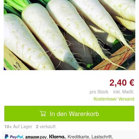
Doppelt antippen zum
vergrößern
2,40 €
pro Stück inkl. MwSt.
Kostenloser Versand
In den Warenkorb
10+
Auf Lager
2
 verkauft
,
,
, Kreditkarte, Lastschrift,