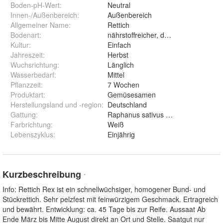
Boden-pH-Wert
:
Neutral
Innen-/Außenbereich
:
Außenbereich
Allgemeiner Name
:
Rettich
Bodenart
:
nährstoffreicher, durchlässiger Bode
Kultur
:
Einfach
Jahreszeit
:
Herbst
Wuchsrichtung
:
Länglich
Wasserbedarf
:
Mittel
Pflanzzeit
:
7 Wochen
Produktart
:
Gemüsesamen
Herstellungsland und -region
:
Deutschland
Gattung
:
Raphanus sativus var. niger L.
Farbrichtung
:
Weiß
Lebenszyklus
:
Einjährig
Kurzbeschreibung
*
Info: Rettich Rex ist ein schnellwüchsiger, homogener Bund- und
Stückrettich. Sehr pelzfest mit feinwürzigem Geschmack. Ertragreich
und bewährt. Entwicklung: ca. 45 Tage bis zur Reife. Aussaat Ab
Ende März bis Mitte August direkt an Ort und Stelle. Saatgut nur