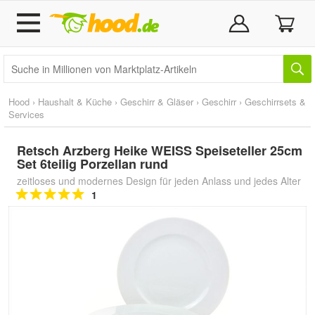
Hood
›
Haushalt & Küche
›
Geschirr & Gläser
›
Geschirr
›
Geschirrsets &
Services
Retsch Arzberg Heike WEISS Speiseteller 25cm
Set 6teilig Porzellan rund
zeitloses und modernes Design für jeden Anlass und jedes Alter
1