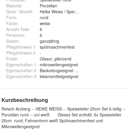
Material
:
Porzellan
Serie / Modell
:
Heike Weiss / Speiseteller 25cm
Form
:
rund
Farbe
:
weiss
Anzahl Teile
:
6
Personen
:
6
Saison
:
ganzjährig
Pflegehinweis 1
:
spülmaschinenfest
Pflegehinweis 2
:
-
Finish
:
Glasur, glänzend
Eigenschaften 1
:
mikrowellengeeignet
Eigenschaften 2
:
Backofengeeignet bis ca. 220 Grad
Eigenschaften 3
:
lebensmittelgeeignet
Kurzbeschreibung
Retsch Arzberg -- HEIKE WEISS -- Speiseteller 25cm Set 6-teilig --
Porzellan rund -- uni weiß Dieses Set enthält: 6x Speiseteller
25cm rund, Fahnenform weiß Spülmaschinenfest und
Mikrowellengeeignet