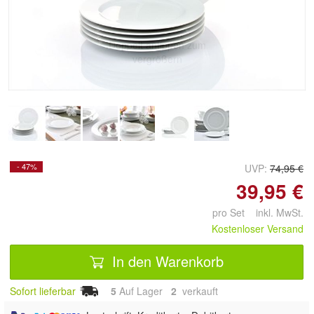
Doppelt antippen zum
vergrößern
- 47%
UVP:
74,95 €
39,95 €
pro Set inkl. MwSt.
Kostenloser Versand
In den Warenkorb
Sofort lieferbar
5
Auf Lager
2
 verkauft