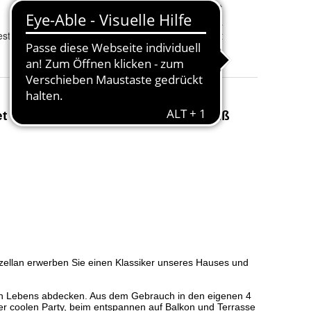
Eigenschaften 1
:
mikrowellengeeignet
Eigenschaften 2
:
Backofengeeignet bis ca. 220 Grad
est
Eigenschaften 3
:
lebensmittelgeeignet