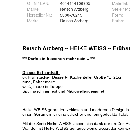
GTIN / EAN:
4014114106905
Material
:
Marke:
Retsch Arzberg
Serie / M
Hersteller Nr.:
3300-70219
Form
:
Marke
:
Retsch Arzberg
Farbe
: