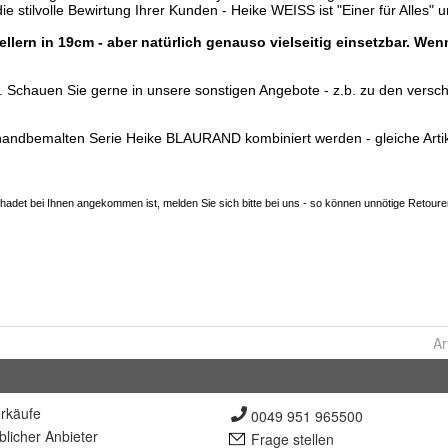
Ar
rkäufe
0049 951 965500
lich
er Anbieter
Frage stellen