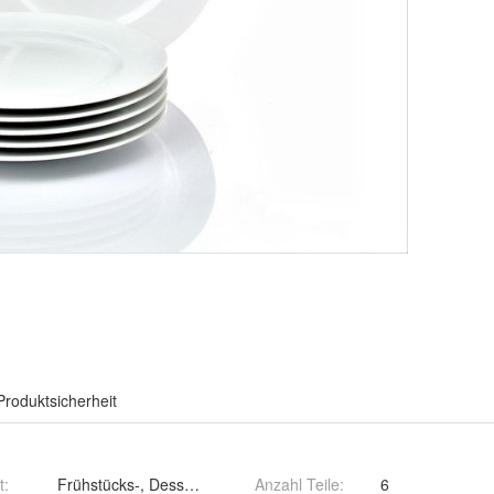
Produktsicherheit
t
:
Frühstücks-, Dessert- Kuchenteller
Anzahl Teile
:
6