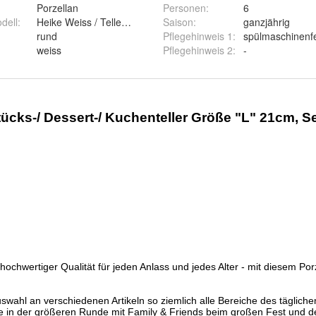
Porzellan
Personen
:
6
odell
:
Heike Weiss / Teller 21cm
Saison
:
ganzjährig
rund
Pflegehinweis 1
:
spülmaschinenf
weiss
Pflegehinweis 2
:
-