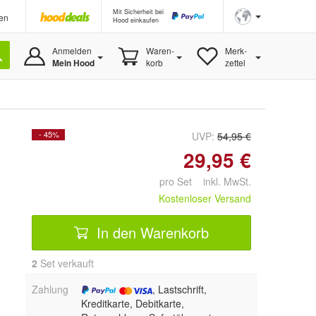
Mit Sicherheit bei
en
Hood einkaufen
Anmelden
Waren-
Merk-
Mein Hood
korb
zettel
- 45%
UVP:
54,95 €
29,95 €
pro Set inkl. MwSt.
Kostenloser Versand
In den Warenkorb
2
 Set verkauft
Zahlung
, Lastschrift,
Kreditkarte, Debitkarte,