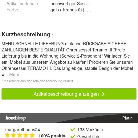
Artikelmerkmale
:
hochwertiger Sessel, designer Sessel, luxus
Farbe
:
Kurzbeschreibung
*
MENU SCHNELLE LIEFERUNG einfache RÜCKGABE SICHERE
ZAHLUNGEN BESTE QUALITÄT Ohrensessel Teramo III *Freie
Lieferung bis in die Wohnung (Service 2-Personen)* Wir laden Sie
ein, Möbel aus unserem Angebot zu kaufen! Probieren Sie unseren
Ohrensessel TERAMO III. Das langlebige, stabile Design der Möbel
w
... Mehr
* maschinell aus der Artikelbeschreibung erstellt
Artikelbeschreibung anzeigen
Platin
margarethadas24
138 Verkäufe
100% positiv
Gewerblich