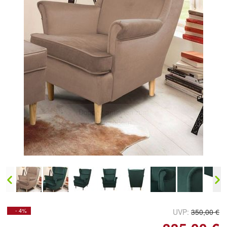
Doppelt antippen zum
vergrößern
- 4%
UVP:
350,00 €