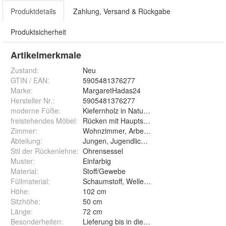
Produktdetails
Zahlung, Versand & Rückgabe
Produktsicherheit
Artikelmerkmale
Zustand:
Neu
GTIN / EAN:
5905481376277
Marke:
MargaretHadas24
Hersteller Nr.:
5905481376277
moderne Füße
:
Kiefernholz in Naturfarbe
freistehendes Möbel
:
Rücken mit Hauptstoff gepolstert
Zimmer
:
Wohnzimmer, Arbeitszimmer, Kinderzimmer,
Abteilung
:
Jungen, Jugendliche, Erwachsene
Stil der Rückenlehne
:
Ohrensessel
Muster
:
Einfarbig
Material
:
Stoff/Gewebe
Füllmaterial
:
Schaumstoff, Wellenfedern
Höhe
:
102 cm
Sitzhöhe
:
50 cm
Länge
:
72 cm
Besonderheiten
:
Lieferung bis in die Wohnung