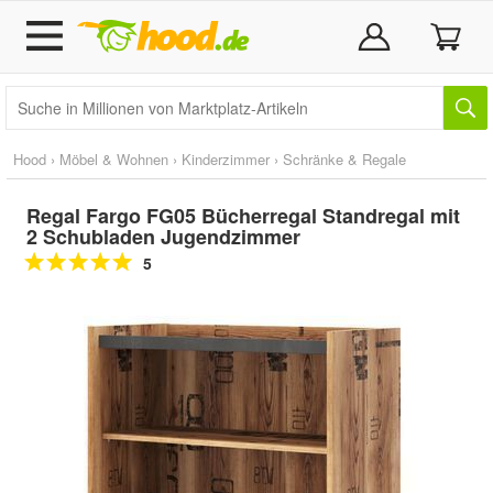
Hood
›
Möbel & Wohnen
›
Kinderzimmer
›
Schränke & Regale
Regal Fargo FG05 Bücherregal Standregal mit
2 Schubladen Jugendzimmer
5