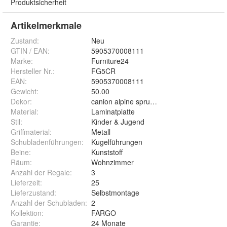
Produktsicherheit
Artikelmerkmale
Zustand:
Neu
GTIN / EAN:
5905370008111
Marke:
Furniture24
Hersteller Nr.:
FG5CR
EAN
:
5905370008111
Gewicht
:
50.00
Dekor
:
canion alpine spruce/raw steel
Material
:
Laminatplatte
Stil
:
Kinder & Jugend
Griffmaterial
:
Metall
Schubladenführungen
:
Kugelführungen
Beine
:
Kunststoff
Räum
:
Wohnzimmer
Anzahl der Regale
:
3
Lieferzeit
:
25
Lieferzustand
:
Selbstmontage
Anzahl der Schubladen
:
2
Kollektion
:
FARGO
Garantie
:
24 Monate