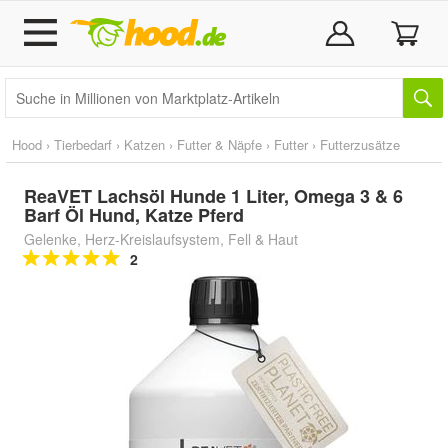
Hood
›
Tierbedarf
›
Katzen
›
Futter & Näpfe
›
Futter
›
Futterzusätze
ReaVET Lachsöl Hunde 1 Liter, Omega 3 & 6
Barf Öl Hund, Katze Pferd
Gelenke, Herz-Kreislaufsystem, Fell & Haut
2