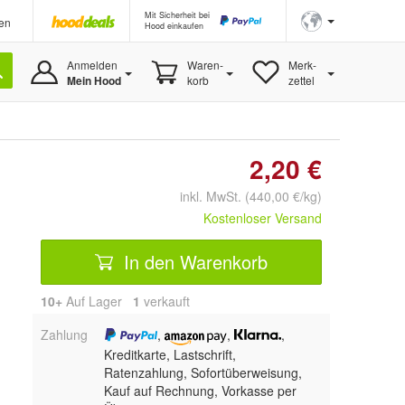
Mit Sicherheit bei
en
Hood einkaufen
Anmelden
Waren-
Merk-
Mein Hood
korb
zettel
2,20 €
inkl. MwSt. (440,00 €/kg)
Kostenloser Versand
In den Warenkorb
10+
Auf Lager
1
 verkauft
Zahlung
,
,
,
Kreditkarte, Lastschrift,
Ratenzahlung, Sofortüberweisung,
Kauf auf Rechnung, Vorkasse per