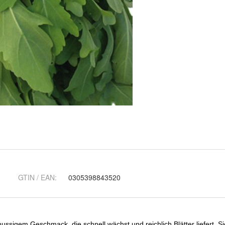
GTIN / EAN:
0305398843520