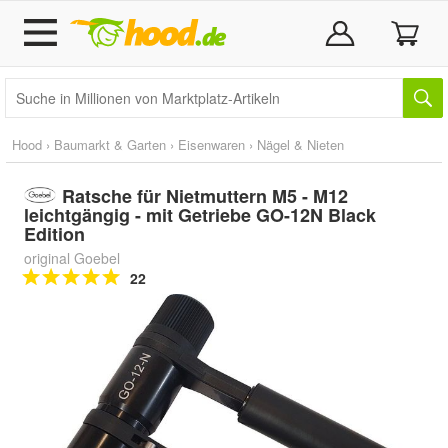
Hood
›
Baumarkt & Garten
›
Eisenwaren
›
Nägel & Nieten
Ratsche für Nietmuttern M5 - M12
leichtgängig - mit Getriebe GO-12N Black
Edition
original Goebel
22