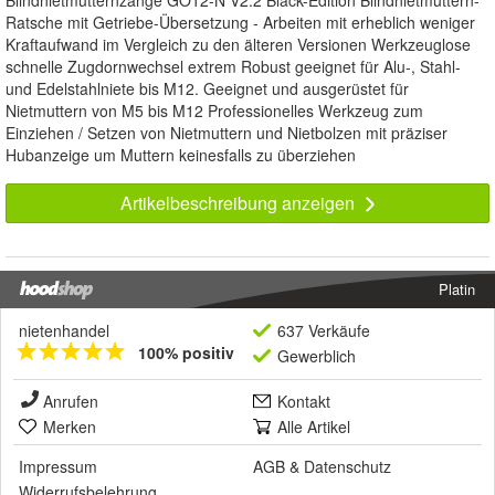
Blindnietmutternzange GO12-N V2.2 Black-Edition Blindnietmuttern-
Ratsche mit Getriebe-Übersetzung - Arbeiten mit erheblich weniger
Kraftaufwand im Vergleich zu den älteren Versionen Werkzeuglose
schnelle Zugdornwechsel extrem Robust geeignet für Alu-, Stahl-
und Edelstahlniete bis M12. Geeignet und ausgerüstet für
Nietmuttern von M5 bis M12 Professionelles Werkzeug zum
Einziehen / Setzen von Nietmuttern und Nietbolzen mit präziser
Hubanzeige um Muttern keinesfalls zu überziehen
Artikelbeschreibung anzeigen
Platin
nietenhandel
637 Verkäufe
100% positiv
Gewerblich
Anrufen
Kontakt
Merken
Alle Artikel
Impressum
AGB
&
Datenschutz
Widerrufsbelehrung