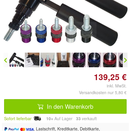
Doppelt antippen zum
vergrößern
139,25 €
inkl. MwSt.
Versandkosten nur 5,80 €
In den Warenkorb
Sofort lieferbar
10+
Auf Lager
33
 verkauft
, Lastschrift, Kreditkarte, Debitkarte,