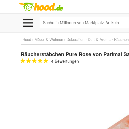
Hood
›
Möbel & Wohnen
›
Dekoration
›
Duft & Aroma
›
Räucher
Räucherstäbchen Pure Rose von Parimal Sa
4
Bewertungen