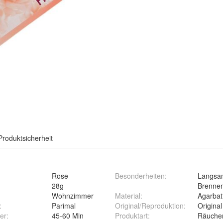
Produktsicherheit
Rose
Besonderheiten
:
Langsa
28g
Brenne
Wohnzimmer
Material
:
Agarbatt
:
Parimal
Original/Reproduktion
:
Original
er
:
45-60 Min
Produktart
:
Räuche