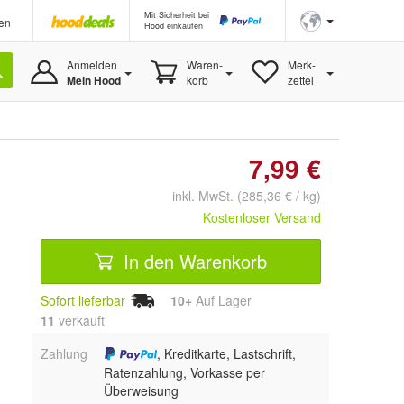
Mit Sicherheit bei
en
Hood einkaufen
Anmelden
Waren-
Merk-
Mein Hood
korb
zettel
7,99 €
inkl. MwSt. (285,36 € / kg)
Kostenloser Versand
In den Warenkorb
Sofort lieferbar
10+
Auf Lager
11
 verkauft
Zahlung
, Kreditkarte, Lastschrift,
Ratenzahlung, Vorkasse per
Überweisung