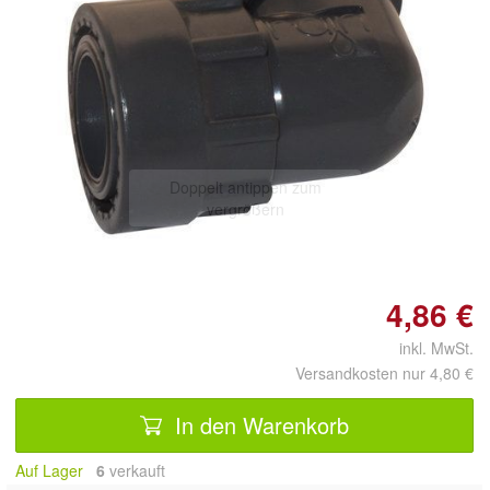
Doppelt antippen zum
vergrößern
4,86 €
inkl. MwSt.
Versandkosten nur 4,80 €
In den Warenkorb
Auf Lager
6
 verkauft