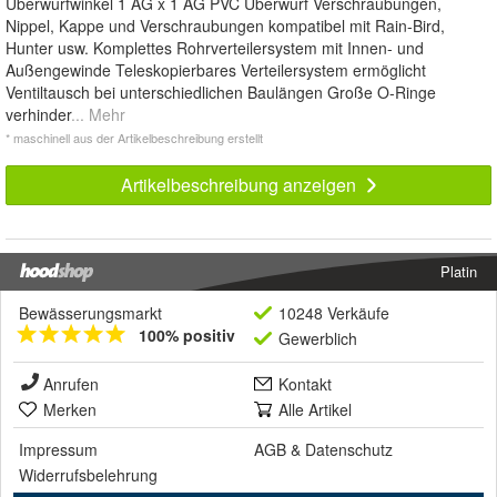
Überwurfwinkel 1 AG x 1 AG PVC Überwurf Verschraubungen,
Nippel, Kappe und Verschraubungen kompatibel mit Rain-Bird,
Hunter usw. Komplettes Rohrverteilersystem mit Innen- und
Außengewinde Teleskopierbares Verteilersystem ermöglicht
Ventiltausch bei unterschiedlichen Baulängen Große O-Ringe
verhinder
... Mehr
* maschinell aus der Artikelbeschreibung erstellt
Artikelbeschreibung anzeigen
Platin
Bewässerungsmarkt
10248 Verkäufe
100% positiv
Gewerblich
Anrufen
Kontakt
Merken
Alle Artikel
Impressum
AGB
&
Datenschutz
Widerrufsbelehrung