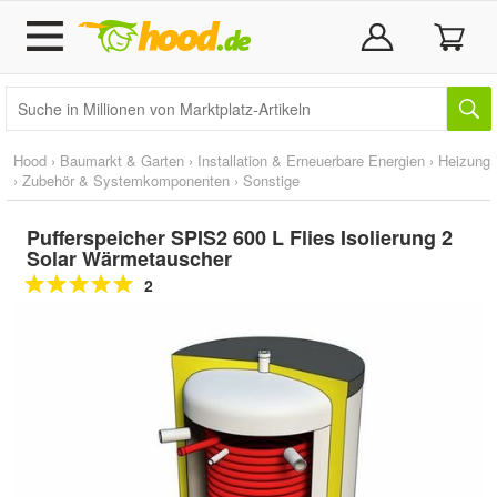
Hood
›
Baumarkt & Garten
›
Installation & Erneuerbare Energien
›
Heizung
›
Zubehör & Systemkomponenten
›
Sonstige
Pufferspeicher SPIS2 600 L Flies Isolierung 2
Solar Wärmetauscher
2