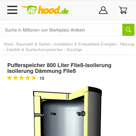
Hood
›
Baumarkt & Garten
›
Installation & Erneuerbare Energien
›
Heizung
›
Zubehör & Systemkomponenten
›
Sonstige
Pufferspeicher 800 Liter Fließ-Isolierung
Isolierung Dämmung Fließ
15