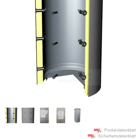
Doppelt antippen zum
vergrößern
Produktdatenblatt
Sicherheitsdatenblatt