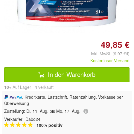
Doppelt antippen zum
vergrößern
49,85 €
inkl. MwSt. (9,97 €/l)
Kostenloser Versand
In den Warenkorb
10+
Auf Lager
4
 verkauft
, Kreditkarte, Lastschrift, Ratenzahlung, Vorkasse per
Überweisung
Zustellung:
Di, 11. Aug. bis Mo, 17. Aug.
Verkäufer:
Dabo24
100% positiv