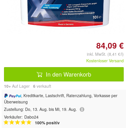
Doppelt antippen zum
vergrößern
84,09 €
inkl. MwSt. (8,41 €/l)
Kostenloser Versand
In den Warenkorb
10+
Auf Lager
6
 verkauft
, Kreditkarte, Lastschrift, Ratenzahlung, Vorkasse per
Überweisung
Zustellung:
Do, 13. Aug. bis Mi, 19. Aug.
Verkäufer:
Dabo24
100% positiv