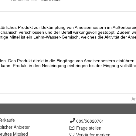
Ar
erkäufe
089/56820761
lich
er Anbieter
Frage stellen
rüft
es Mitglied
Verkäufer merken