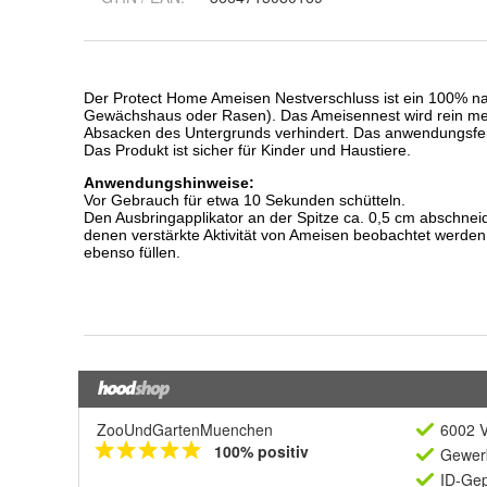
ZooUndGartenMuenchen
6002 V
100% positiv
Gewerb
ID-Gep