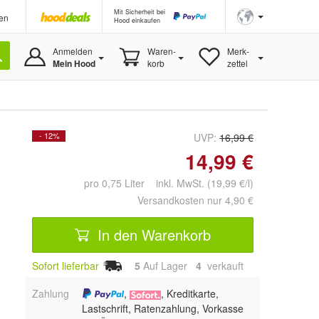
Mit Sicherheit bei
en
Hood einkaufen
Anmelden
Waren-
Merk-
Mein Hood
korb
zettel
- 12%
UVP:
16,99 €
14,99 €
pro 0,75 Liter inkl. MwSt. (19,99 €/l)
Versandkosten nur 4,90 €
In den Warenkorb
Sofort lieferbar
5
Auf Lager
4
 verkauft
Zahlung
,
, Kreditkarte,
Lastschrift, Ratenzahlung, Vorkasse