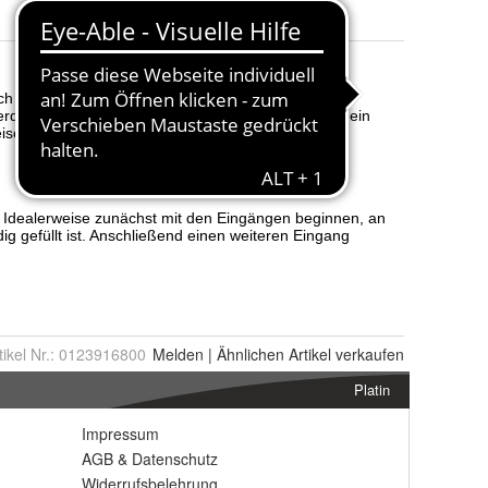
tikel Nr.:
0123916800
Melden
|
Ähnlichen
Artikel verkaufen
Platin
Impressum
AGB
&
Datenschutz
Widerrufsbelehrung