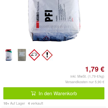
Doppelt antippen zum
vergrößern
1,79 €
inkl. MwSt. (1,79 €/kg)
Versandkosten nur 5,90 €
In den Warenkorb
10+
Auf Lager
4
 verkauft