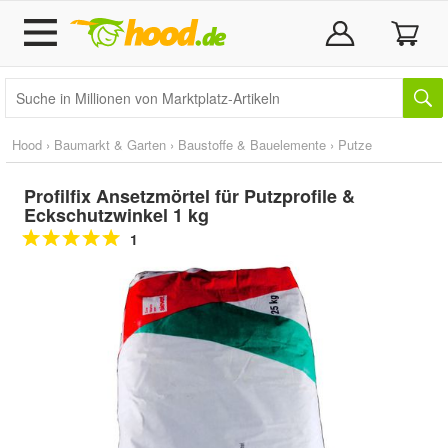
Hood
›
Baumarkt & Garten
›
Baustoffe & Bauelemente
›
Putze
Profilfix Ansetzmörtel für Putzprofile &
Eckschutzwinkel 1 kg
1