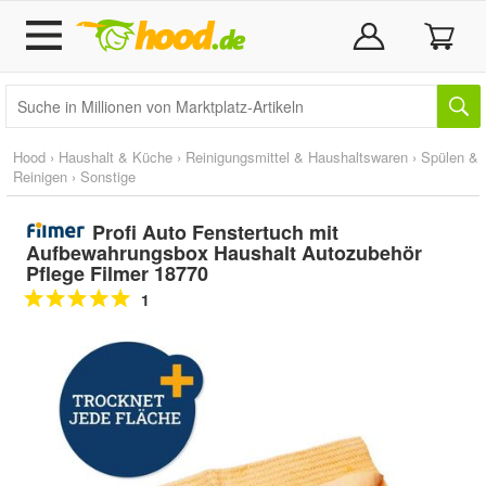
Hood
›
Haushalt & Küche
›
Reinigungsmittel & Haushaltswaren
›
Spülen &
Reinigen
›
Sonstige
Profi Auto Fenstertuch mit
Aufbewahrungsbox Haushalt Autozubehör
Pflege Filmer 18770
1