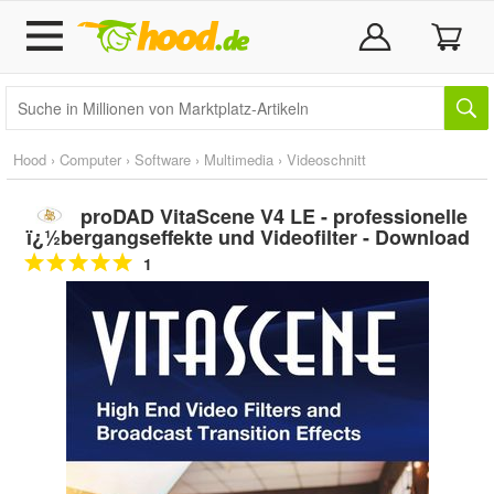
Hood
›
Computer
›
Software
›
Multimedia
›
Videoschnitt
proDAD VitaScene V4 LE - professionelle
ï¿½bergangseffekte und Videofilter - Download
1