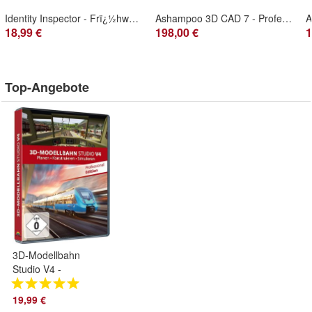
Identity Inspector - Frï¿½hwarnsystem gegen Datenklau - SecuPerts - 3 Gerï¿½te/1 J
Ashampoo 3D CAD 7 - Professional - Zeichenprogramm, Hausplaner, Wohnungsplanerï¿½
18,99 €
198,00 €
1
Top-Angebote
3D-Modellbahn
Studio V4 -
Professional Edition
- PC Download
19,99 €
Version