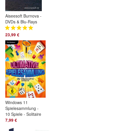
Aiseesoft Burnova -
DVDs & Blu-Rays
brennen -
Brennprogramm -
23,99 €
Download - ESD
Windows 11
Spielesammlung -
10 Spiele - Solitaire
-Puzzle - PC
7,99 €
Download Version