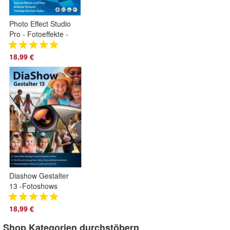
Photo Effect Studio
Pro - Fotoeffekte -
Fotobearbeitung -
PC Download
18,99 €
Version
Diashow Gestalter
13 -Fotoshows
erstellen mit Videos
und Musik
18,99 €
Download Version
Shop Kategorien durchstöbern