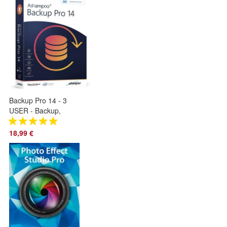
Backup Pro 14 - 3
USER - Backup,
rescue, restore for
Windows -
18,99 €
Download Version