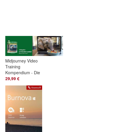
Midjourney Video
Training
Kompendium - Die
besten Tipps - PC
29,99 €
Download Version