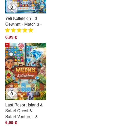
Yeti Kollektion - 3
Gewinnt - Match 3 -
Deutsche
Vollversionen - 3er
6,99 €
Paket
Last Resort Island &
Safari Quest &
Safari Venture - 3
Vollversionen -
6,99 €
Deutsch