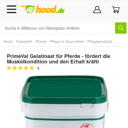
Hood
›
Tierbedarf
›
Pferde
›
Pflege & Gesundheit
›
Pflegeprodukte
PrimeVal Gelatinaat für Pferde - fördert die
Muskelkondition und den Erhalt kräfti
1