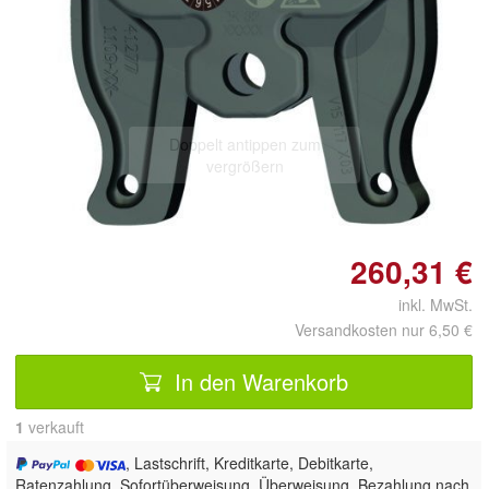
Doppelt antippen zum
vergrößern
260,31 €
inkl. MwSt.
Versandkosten nur 6,50 €
In den Warenkorb
1
 verkauft
, Lastschrift, Kreditkarte, Debitkarte,
Ratenzahlung, Sofortüberweisung, Überweisung, Bezahlung nach