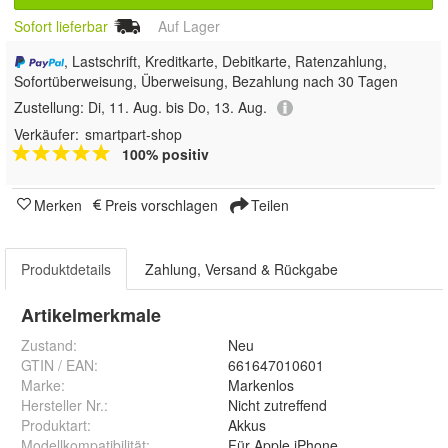
Sofort lieferbar
Auf Lager
, Lastschrift, Kreditkarte, Debitkarte, Ratenzahlung,
Sofortüberweisung, Überweisung, Bezahlung nach 30 Tagen
Zustellung:
Di, 11. Aug. bis Do, 13. Aug.
Verkäufer:
smartpart-shop
100% positiv
Merken
Preis vorschlagen
Teilen
Produktdetails
Zahlung, Versand & Rückgabe
Artikelmerkmale
Zustand:
Neu
GTIN / EAN:
661647010601
Marke:
Markenlos
Hersteller Nr.:
Nicht zutreffend
Produktart
:
Akkus
Modellkompatibilität
:
Für Apple iPhone 6s Plus