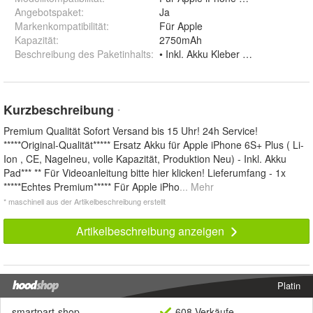
Angebotspaket
:
Ja
Markenkompatibilität
:
Für Apple
Kapazität
:
2750mAh
Beschreibung des Paketinhalts
:
• Inkl. Akku Kleber (Vormontiert)
Kurzbeschreibung
*
Premium Qualität Sofort Versand bis 15 Uhr! 24h Service!
*****Original-Qualität***** Ersatz Akku für Apple iPhone 6S+ Plus ( Li-
Ion , CE, Nagelneu, volle Kapazität, Produktion Neu) - Inkl. Akku
Pad*** ** Für Videoanleitung bitte hier klicken! Lieferumfang - 1x
*****Echtes Premium***** Für Apple iPho
... Mehr
* maschinell aus der Artikelbeschreibung erstellt
Artikelbeschreibung anzeigen
Platin
smartpart-shop
608 Verkäufe