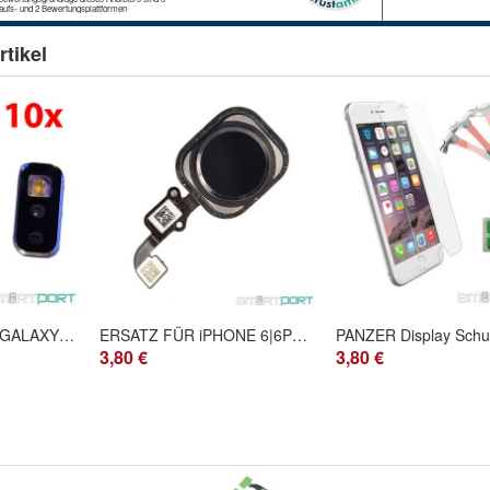
tikel
10x FÜR Samsung GALAXY S6 BLITZ LICHT GLAS Abdeckung LINSE MIT RAHMEN SM-G920F
ERSATZ FÜR iPHONE 6|6PLUS Homebutton Schwarz BLACK MENÜ TASTE+PAD Dichtung
3,80 €
3,80 €