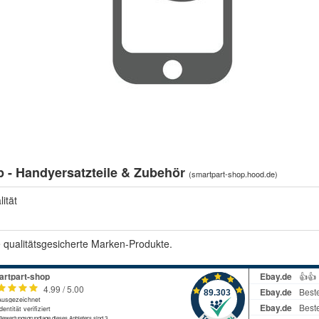
p - Handyersatzteile & Zubehör
(
smartpart-shop.hood.de
)
ität
e qualitätsgesicherte Marken-Produkte.