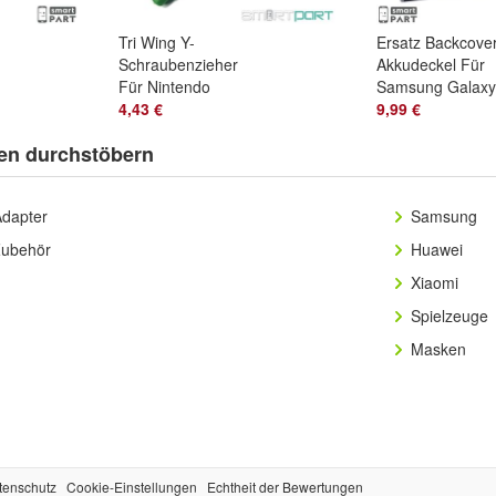
Tri Wing Y-
Ersatz Backcove
Schraubenzieher
Akkudeckel Für
Für Nintendo
Samsung Galaxy
Switch|Lite|Wii|OLED|iPhone
4,43 €
Note 20Ultra
9,99 €
11|12|13|14
Schwarz Mystic
en durchstöbern
Black
Adapter
Samsung
Zubehör
Huawei
Xiaomi
Spielzeuge
Masken
tenschutz
Cookie-Einstellungen
Echtheit der Bewertungen