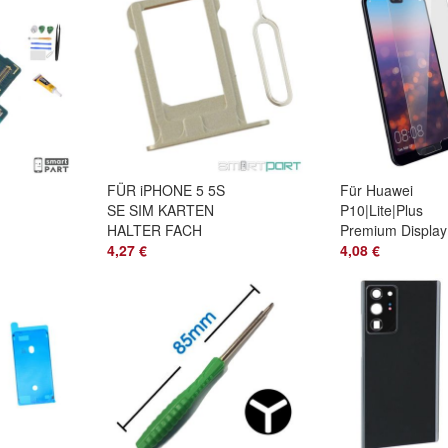
FÜR iPHONE 5 5S
Für Huawei
SE SIM KARTEN
P10|Lite|Plus
HALTER FACH
Premium Display
Adapter Stecker
4,27 €
Schutzglas 9H
4,08 €
CARD GOLD + PIN
Vollhaftend Ultra
NADEL
Dünn