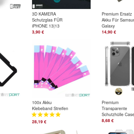
3D KAMERA
Premium Ersatz
Schutzglas FÜR
Akku Für Samsu
iPHONE 13|13
Galaxy
PRO|MINI|PROMAX
3,90 €
S9|S10E|S10|Plu
14,90 €
Panzerfolie Echtglas
5G Batterie Akü 
9H
ION
M
100x Akku
Premium
Klebeband Streifen
Transparente
Für iPhone
Schutzhülle Cas
SE(2016) 5s 6 6s 7
Für iPhone
8,68 €
28,19 €
Battery Adhesive
13|Pro|Mini|Max
Set
Silikon Cover