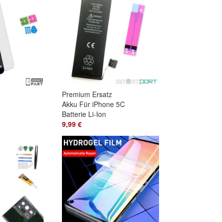
Premium Ersatz
Akku Für iPhone 5C
Batterie Li-Ion
1510mAh Akü + Pad
9,99 €
Vormontiert