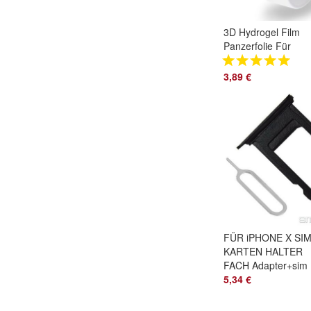
3D Hydrogel Film
Panzerfolie Für
Apple Watch
4|5|6|SE Fullcover
3,89 €
Schutz
40mm|44mm
FÜR iPHONE X SI
KARTEN HALTER
FACH Adapter+sim
NADEL ÖFFNER
5,34 €
SLOT Schwarz
BLACK