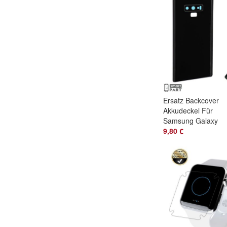
Ersatz Backcover
Akkudeckel Für
Samsung Galaxy
Note 9 Schwarz
9,80 €
Midnight Black