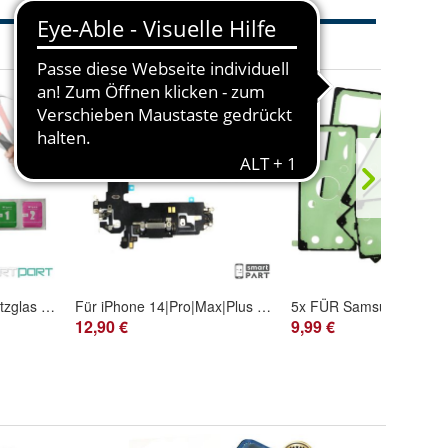
PANZER Display Schutzglas FÜR iPHONE 6 6S(PLUS) Echtglas 9H SCREEN Protection
Für iPhone 14|Pro|Max|Plus Ladebuchse Port Schwarz Kabel Mikrofon Audio Komplett
12,90 €
9,99 €