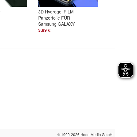
r
3D Hydrogel FILM
Panzerfolie FÜR
Samsung GALAXY
S8|S9 Display
3,89 €
Schutzfolie SET 9H
© 1999-2026
Hood Media GmbH