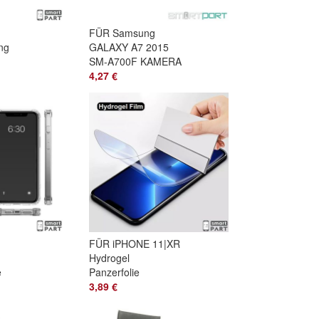
FÜR Samsung
ng
GALAXY A7 2015
SM-A700F KAMERA
s
LINSE GLAS MIT
4,27 €
LI-
PAD RAHMEN
Schwarz
FÜR iPHONE 11|XR
Hydrogel
e
Panzerfolie
Display|touch
3,89 €
Schutzfilm ULTRA
DÜNN SET