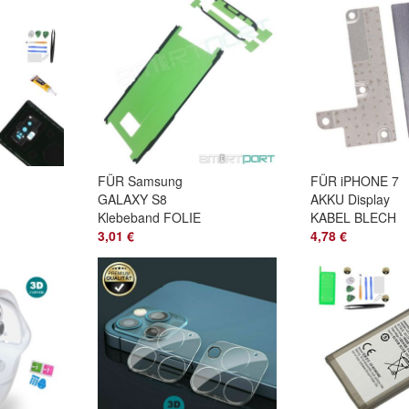
FÜR Samsung
FÜR iPHONE 7
GALAXY S8
AKKU Display
Klebeband FOLIE
KABEL BLECH
LCD Display
3,01 €
Halterung
4,78 €
RAHMEN Adhesive
Abdeckung PLA
PAD SM-G950F
+ Schrauben SE