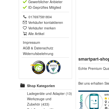
Gewerblich
er Anbieter
ID-Geprüft
es Mitglied
017697581804
Verkäufer kontaktieren
Verkäufer merken
Alle Artikel
Impressum
AGB
&
Datenschutz
Widerrufsbelehrung
smartpart-sho
89303
Echte Premium Qual
Bei uns erhalten Si
Shop Kategorien
Ladegeräte und Adapter
(13)
Werkzeuge und
Zubehör
(433)