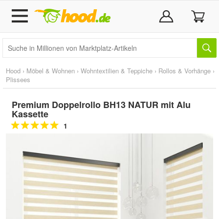
Hood
›
Möbel & Wohnen
›
Wohntextilien & Teppiche
›
Rollos & Vorhänge
›
Plissees
Premium Doppelrollo BH13 NATUR mit Alu
Kassette
1