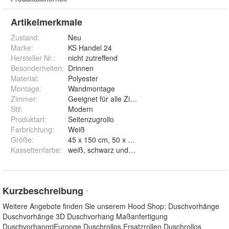
Artikelmerkmale
Zustand:
Neu
Marke:
KS Handel 24
Hersteller Nr.:
nicht zutreffend
Besonderheiten
:
Drinnen
Material
:
Polyester
Montage
:
Wandmontage
Zimmer
:
Geeignet für alle Zimmer
Stil
:
Modern
Produktart
:
Seitenzugrollo
Farbrichtung
:
Weiß
Größe
:
45 x 150 cm, 50 x 150 cm, 55 x 150 cm, 60 x 150
Kassettenfarbe
:
weiß, schwarz und silber matt
Kurzbeschreibung
*
Weitere Angebote finden Sie unserem Hood Shop: Duschvorhänge
Duschvorhänge 3D Duschvorhang Maßanfertigung
DuschvorhangriEuronge Duschrollos Ersatzrollen Duschrollos