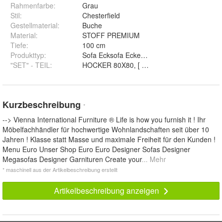
Rahmenfarbe
:
Grau
Stil
:
Chesterfield
Gestellmaterial
:
Buche
Material
:
STOFF PREMIUM
Tiefe
:
100 cm
Produkttyp
:
Sofa Ecksofa Ecke, Hocker
"SET" - TEIL
:
Kurzbeschreibung
*
--> Vienna International Furniture ® Life is how you furnish it ! Ihr
Möbelfachhändler für hochwertige Wohnlandschaften seit über 10
Jahren ! Klasse statt Masse und maximale Freiheit für den Kunden !
Menu Euro Unser Shop Euro Euro Designer Sofas Designer
Megasofas Designer Garnituren Create your
... Mehr
* maschinell aus der Artikelbeschreibung erstellt
Artikelbeschreibung anzeigen