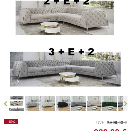
Doppelt antippen zum
vergrößern
- 89%
UVP:
2.699,00 €