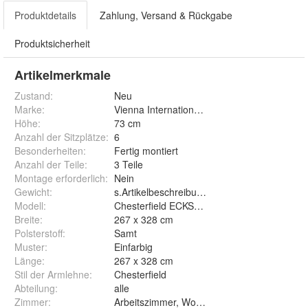
Produktdetails
Zahlung, Versand & Rückgabe
Produktsicherheit
Artikelmerkmale
Zustand:
Neu
Marke:
Vienna International Furniture
Höhe
:
73 cm
Anzahl der Sitzplätze
:
6
Besonderheiten
:
Fertig montiert
Anzahl der Teile
:
3 Teile
Montage erforderlich
:
Nein
Gewicht
:
s.Artikelbeschreibung
Modell
:
Chesterfield ECKSOFA Hocker
Breite
:
267 x 328 cm
Polsterstoff
:
Samt
Muster
:
Einfarbig
Länge
:
267 x 328 cm
Stil der Armlehne
:
Chesterfield
Abteilung
:
alle
Zimmer
:
Arbeitszimmer, Wohnzimmer, Gästezimmer