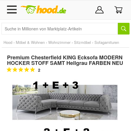
Hood
›
Möbel & Wohnen
›
Wohnzimmer
›
Sitzmöbel
›
Sofagarnituren
Premium Chesterfield KING Ecksofa MODERN
HOCKER STOFF SAMT Hellgrau FARBEN NEU
2