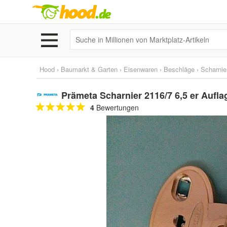
Hood
›
Baumarkt & Garten
›
Eisenwaren
›
Beschläge
›
Scharnie
Prämeta Scharnier 2116/7 6,5 er Aufla
4
Bewertungen