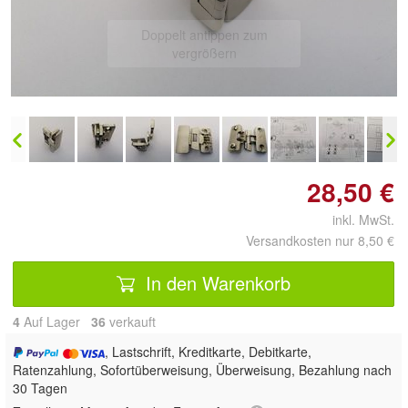
Doppelt antippen zum
vergrößern
28,50 €
inkl. MwSt.
Versandkosten nur 8,50 €
In den Warenkorb
4
Auf Lager
36
 verkauft
, Lastschrift, Kreditkarte, Debitkarte,
Ratenzahlung, Sofortüberweisung, Überweisung, Bezahlung nach
30 Tagen