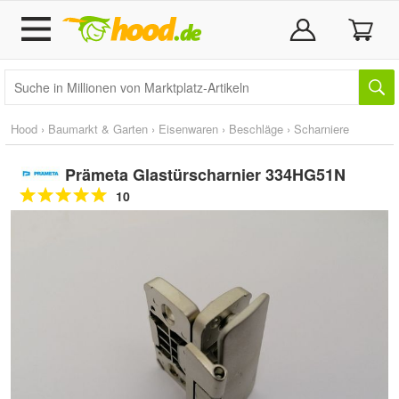
Hood
›
Baumarkt & Garten
›
Eisenwaren
›
Beschläge
›
Scharniere
Prämeta Glastürscharnier 334HG51N
10