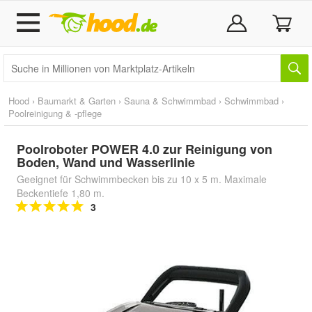
Hood
›
Baumarkt & Garten
›
Sauna & Schwimmbad
›
Schwimmbad
›
Poolreinigung & -pflege
Poolroboter POWER 4.0 zur Reinigung von
Boden, Wand und Wasserlinie
Geeignet für Schwimmbecken bis zu 10 x 5 m. Maximale
Beckentiefe 1,80 m.
3