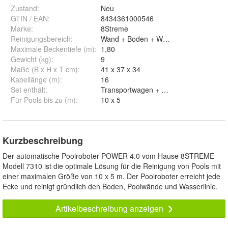
Zustand:
Neu
GTIN / EAN:
8434361000546
Marke:
8Streme
Reinigungsbereich
:
Wand + Boden + Wasserlinie
Maximale Beckentiefe (m)
:
1,80
Gewicht (kg)
:
9
Maße (B x H x T cm)
:
41 x 37 x 34
Kabellänge (m)
:
16
Set enthält
:
Transportwagen + Steuereinheit + Swive
Für Pools bis zu (m)
:
10 x 5
Kurzbeschreibung
Der automatische Poolroboter POWER 4.0 vom Hause 8STREME
Modell 7310 ist die optimale Lösung für die Reinigung von Pools mit
einer maximalen Größe von 10 x 5 m. Der Poolroboter erreicht jede
Ecke und reinigt gründlich den Boden, Poolwände und Wasserlinie.
Artikelbeschreibung anzeigen