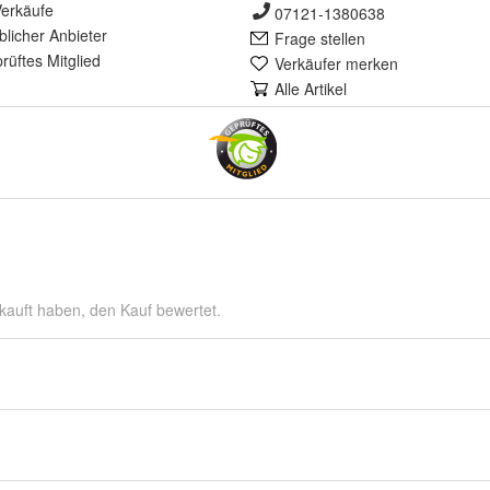
erkäufe
07121-1380638
lich
er Anbieter
Frage stellen
rüft
es Mitglied
Verkäufer merken
Alle Artikel
kauft haben, den Kauf bewertet.