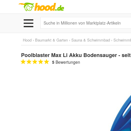
Hood
›
Baumarkt & Garten
›
Sauna & Schwimmbad
›
Schwimm
Poolblaster Max Li Akku Bodensauger - seit
5
Bewertungen