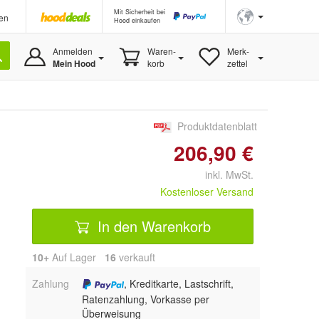
Mit Sicherheit bei
en
Hood einkaufen
Anmelden
Waren-
Merk-
Mein Hood
korb
zettel
Produktdatenblatt
206,90 €
inkl. MwSt.
Kostenloser Versand
In den Warenkorb
10+
Auf Lager
16
 verkauft
Zahlung
, Kreditkarte, Lastschrift,
Ratenzahlung, Vorkasse per
Überweisung