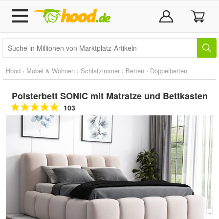
Hood
›
Möbel & Wohnen
›
Schlafzimmer
›
Betten
›
Doppelbetten
Polsterbett SONIC mit Matratze und Bettkasten
103