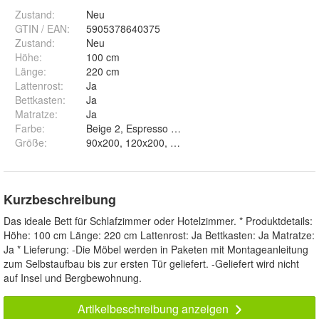
Zustand:
Neu
GTIN / EAN:
5905378640375
Zustand
:
Neu
Höhe
:
100 cm
Länge
:
220 cm
Lattenrost
:
Ja
Bettkasten
:
Ja
Matratze
:
Ja
Farbe
:
Beige 2, Espresso 6, Dunkelgrun 10, Silber 15, Gra
Größe
:
90x200, 120x200, 140x200, 160x200 und 180x200
Kurzbeschreibung
Das ideale Bett für Schlafzimmer oder Hotelzimmer. * Produktdetails:
Höhe: 100 cm Länge: 220 cm Lattenrost: Ja Bettkasten: Ja Matratze:
Ja * Lieferung: -Die Möbel werden in Paketen mit Montageanleitung
zum Selbstaufbau bis zur ersten Tür geliefert. -Geliefert wird nicht
auf Insel und Bergbewohnung.
Artikelbeschreibung anzeigen