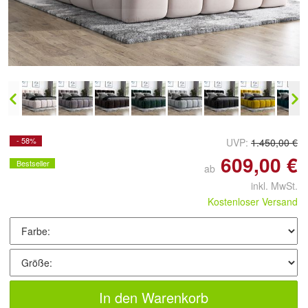
Doppelt antippen zum
vergrößern
- 58%
UVP:
1.450,00 €
609,00 €
Bestseller
ab
inkl. MwSt.
Kostenloser Versand
In den Warenkorb