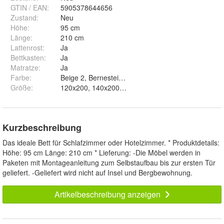
GTIN / EAN:
5905378644656
Zustand
:
Neu
Höhe
:
95 cm
Länge
:
210 cm
Lattenrost
:
Ja
Bettkasten
:
Ja
Matratze
:
Ja
Farbe
:
Größe
:
120x200, 140x200, 160x200, 180x200 und 90x200
Kurzbeschreibung
Das ideale Bett für Schlafzimmer oder Hotelzimmer. * Produktdetails:
Höhe: 95 cm Länge: 210 cm * Lieferung: -Die Möbel werden in
Paketen mit Montageanleitung zum Selbstaufbau bis zur ersten Tür
geliefert. -Geliefert wird nicht auf Insel und Bergbewohnung.
Artikelbeschreibung anzeigen