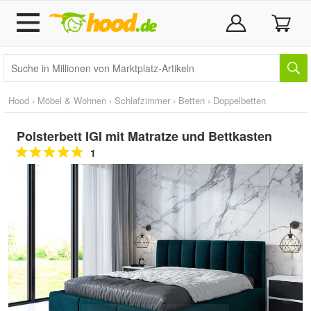
Hood
›
Möbel & Wohnen
›
Schlafzimmer
›
Betten
›
Doppelbetten
Polsterbett IGI mit Matratze und Bettkasten
1