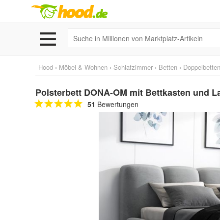
Hood
›
Möbel & Wohnen
›
Schlafzimmer
›
Betten
›
Doppelbette
Polsterbett DONA-OM mit Bettkasten und La
51
Bewertungen