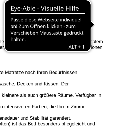
Farbe
:
Beige 2, Espresso 6, Dunkelgrun 10, Silbe
Größe
: