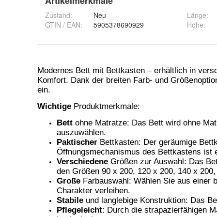
Artikelmerkmale
Zustand:
Neu
Länge
:
GTIN / EAN:
5905378690929
Höhe
: