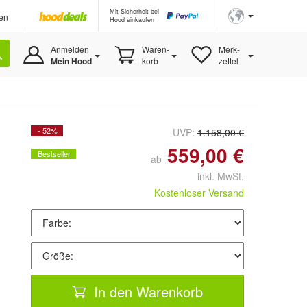
Mit Sicherheit bei
en
Hood einkaufen
Anmelden
Waren-
Merk-
Mein Hood
korb
zettel
- 52%
UVP:
1.158,00 €
559,00 €
Bestseller
ab
inkl. MwSt.
Kostenloser Versand
In den Warenkorb