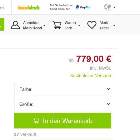
Mit Sicherheit bei
en
Hood einkaufen
Anmelden
Waren-
Merk-
Mein Hood
korb
zettel
779,00 €
ab
inkl. MwSt.
Kostenloser Versand
In den Warenkorb
27
 verkauft