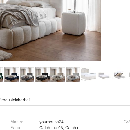
Produktsicherheit
Marke:
yourhouse24
Gr
Farbe
:
Catch me 06, Catch me 02, Catch me 24, Catch 