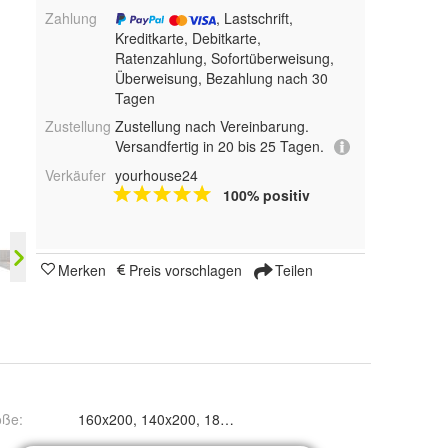
Zahlung
, Lastschrift,
Kreditkarte, Debitkarte,
Ratenzahlung, Sofortüberweisung,
Überweisung, Bezahlung nach 30
Tagen
Zustellung
Zustellung nach Vereinbarung.
Versandfertig in 20 bis 25 Tagen.
Verkäufer
yourhouse24
100% positiv
Merken
Preis vorschlagen
Teilen
öße
:
160x200, 140x200, 180x200, 200x200 und 120x200
me 27, Catch me 12, Catch me 07, Catch me 22, Catch me 18, Catch 